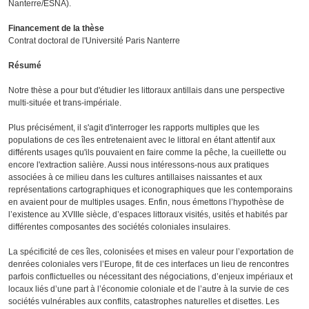
Nanterre/ESNA).
Financement de la thèse
Contrat doctoral de l'Université Paris Nanterre
Résumé
Notre thèse a pour but d'étudier les littoraux antillais dans une perspective
multi-située et trans-impériale.
Plus précisément, il s'agit d'interroger les rapports multiples que les
populations de ces îles entretenaient avec le littoral en étant attentif aux
différents usages qu'ils pouvaient en faire comme la pêche, la cueillette ou
encore l'extraction salière. Aussi nous intéressons-nous aux pratiques
associées à ce milieu dans les cultures antillaises naissantes et aux
représentations cartographiques et iconographiques que les contemporains
en avaient pour de multiples usages. Enfin, nous émettons l’hypothèse de
l’existence au XVIIIe siècle, d’espaces littoraux visités, usités et habités par
différentes composantes des sociétés coloniales insulaires.
La spécificité de ces îles, colonisées et mises en valeur pour l’exportation de
denrées coloniales vers l’Europe, fit de ces interfaces un lieu de rencontres
parfois conflictuelles ou nécessitant des négociations, d’enjeux impériaux et
locaux liés d’une part à l’économie coloniale et de l’autre à la survie de ces
sociétés vulnérables aux conflits, catastrophes naturelles et disettes. Les