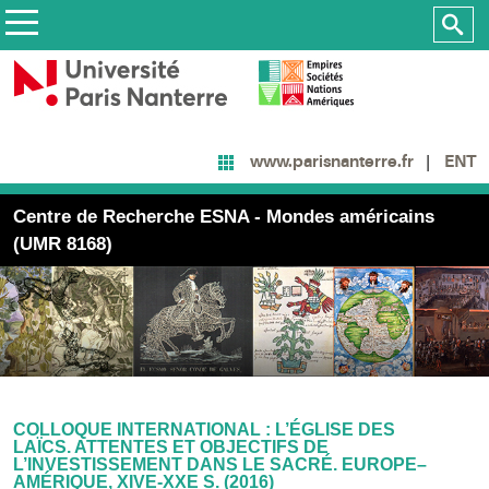
ENT
www.parisnanterre.fr
Centre de Recherche ESNA - Mondes américains
(UMR 8168)
COLLOQUE INTERNATIONAL : L’ÉGLISE DES
LAÏCS. ATTENTES ET OBJECTIFS DE
L’INVESTISSEMENT DANS LE SACRÉ. EUROPE–
AMÉRIQUE, XIVE-XXE S. (2016)