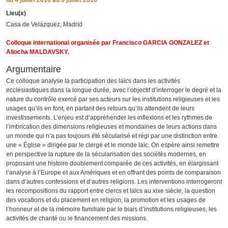
du
4 juillet 2016
au 6 juillet 2016
Lieu(x)
Casa de Velázquez, Madrid
Colloque international organisée par Francisco GARCIA GONZALEZ et
Aliocha MALDAVSKY.
Argumentaire
Ce colloque analyse la participation des laïcs dans les activités
ecclésiastiques dans la longue durée, avec l’objectif d’interroger le degré et la
nature du contrôle exercé par ses acteurs sur les institutions religieuses et les
usages qu’ils en font, en partant des retours qu’ils attendent de leurs
investissements. L’enjeu est d’appréhender les inflexions et les rythmes de
l’imbrication des dimensions religieuses et mondaines de leurs actions dans
un monde qui n’a pas toujours été sécularisé et régi par une distinction entre
une « Église » dirigée par le clergé et le monde laïc. On espère ainsi remettre
en perspective la rupture de la sécularisation des sociétés modernes, en
proposant une histoire doublement comparée de ces activités, en élargissant
l’analyse à l’Europe et aux Amériques et en offrant des points de comparaison
dans d’autres confessions et d’autres religions. Les interventions interrogeront
les recompositions du rapport entre clercs et laïcs au xixe siècle, la question
des vocations et du placement en religion, la promotion et les usages de
l’honneur et de la mémoire familiale par le biais d’institutions religieuses, les
activités de charité ou le financement des missions.